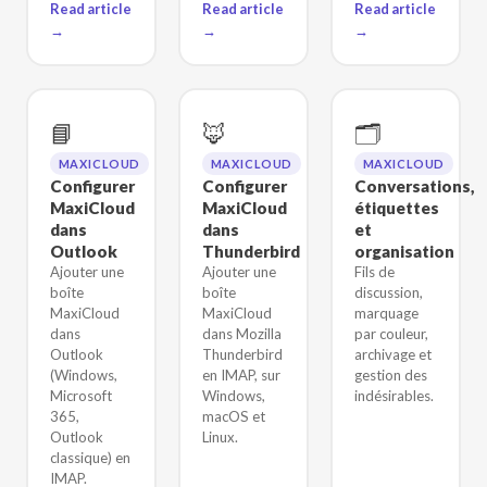
Read article
Read article
Read article
→
→
→
📘
🦊
🗂️
MAXICLOUD
MAXICLOUD
MAXICLOUD
Configurer
Configurer
Conversations,
MaxiCloud
MaxiCloud
étiquettes
dans
dans
et
Outlook
Thunderbird
organisation
Ajouter une
Ajouter une
Fils de
boîte
boîte
discussion,
MaxiCloud
MaxiCloud
marquage
dans
dans Mozilla
par couleur,
Outlook
Thunderbird
archivage et
(Windows,
en IMAP, sur
gestion des
Microsoft
Windows,
indésirables.
365,
macOS et
Outlook
Linux.
classique) en
IMAP.