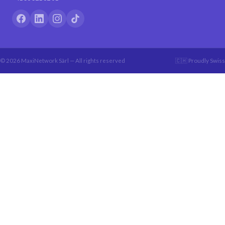
© 2026 MaxiNetwork Sàrl — All rights reserved
🇨🇭 Proudly Swiss