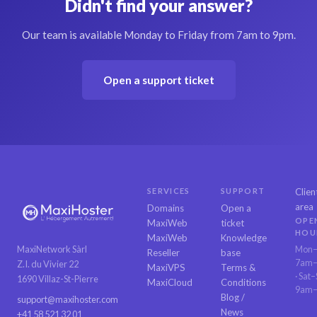
Didn't find your answer?
Our team is available Monday to Friday from 7am to 9pm.
Open a support ticket
SERVICES
SUPPORT
Clien
area
Domains
Open a
OPE
MaxiWeb
ticket
HOU
MaxiWeb
Knowledge
MaxiNetwork Sàrl
Mon–
Reseller
base
7am
Z.I. du Vivier 22
MaxiVPS
Terms &
· Sat
1690 Villaz-St-Pierre
MaxiCloud
Conditions
9am
Blog /
support@maxihoster.com
News
+41 58 521 32 01