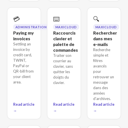
💳
⌨️
🔍
ADMINISTRATION
MAXICLOUD
MAXICLOUD
Paying my
Raccourcis
Rechercher
invoices
clavier et
dans mes
Settling an
palette de
e-mails
invoice by
commandes
Recherche
credit card,
simple et
Traiter son
TWINT,
filtres
courrier au
PayPal or
avancés
clavier, sans
QR-bill from
pour
quitter les
your client
retrouver un
doigts du
area.
message
clavier.
dans des
années
d'archives.
Read article
Read article
Read article
→
→
→