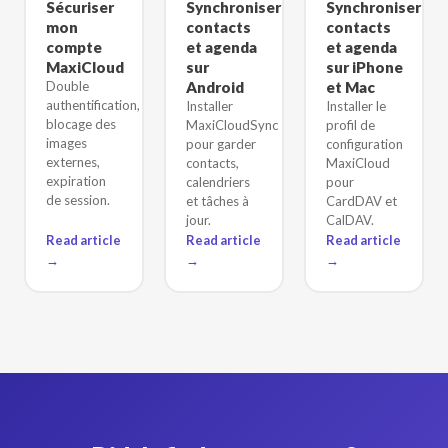
Sécuriser
Synchroniser
Synchroniser
mon
contacts
contacts
compte
et agenda
et agenda
MaxiCloud
sur
sur iPhone
Double
Android
et Mac
authentification,
Installer
Installer le
blocage des
MaxiCloudSync
profil de
images
pour garder
configuration
externes,
contacts,
MaxiCloud
expiration
calendriers
pour
de session.
et tâches à
CardDAV et
jour.
CalDAV.
Read article
Read article
Read article
→
→
→