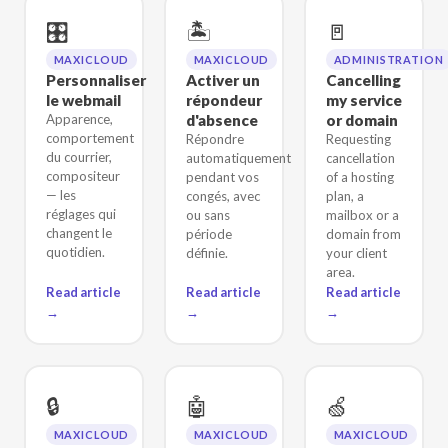
🎛️
🏝️
🚪
MAXICLOUD
MAXICLOUD
ADMINISTRATION
Personnaliser
Activer un
Cancelling
le webmail
répondeur
my service
Apparence,
d'absence
or domain
comportement
Répondre
Requesting
du courrier,
automatiquement
cancellation
compositeur
pendant vos
of a hosting
— les
congés, avec
plan, a
réglages qui
ou sans
mailbox or a
changent le
période
domain from
quotidien.
définie.
your client
area.
Read article
Read article
Read article
→
→
→
🔒
🤖
🍏
MAXICLOUD
MAXICLOUD
MAXICLOUD