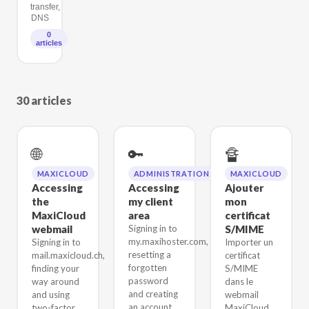
transfer,
DNS
0
articles
30 articles
🌐
🔑
🔏
MAXICLOUD
ADMINISTRATION
MAXICLOUD
Accessing
Accessing
Ajouter
the
my client
mon
MaxiCloud
area
certificat
webmail
Signing in to
S/MIME
my.maxihoster.com,
Signing in to
Importer un
resetting a
mail.maxicloud.ch,
certificat
forgotten
finding your
S/MIME
password
way around
dans le
and creating
and using
webmail
an account.
two-factor
MaxiCloud