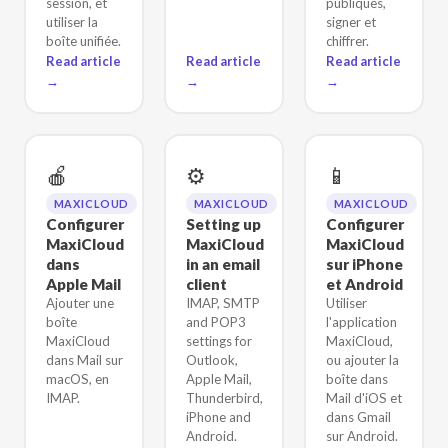
session, et
publiques,
utiliser la
signer et
boîte unifiée.
chiffrer.
Read article
Read article
Read article
→
→
→
🍎
⚙️
📱
MAXICLOUD
MAXICLOUD
MAXICLOUD
Configurer
Setting up
Configurer
MaxiCloud
MaxiCloud
MaxiCloud
dans
in an email
sur iPhone
Apple Mail
client
et Android
Ajouter une
IMAP, SMTP
Utiliser
boîte
and POP3
l'application
MaxiCloud
settings for
MaxiCloud,
dans Mail sur
Outlook,
ou ajouter la
macOS, en
Apple Mail,
boîte dans
IMAP.
Thunderbird,
Mail d'iOS et
iPhone and
dans Gmail
Android.
sur Android.