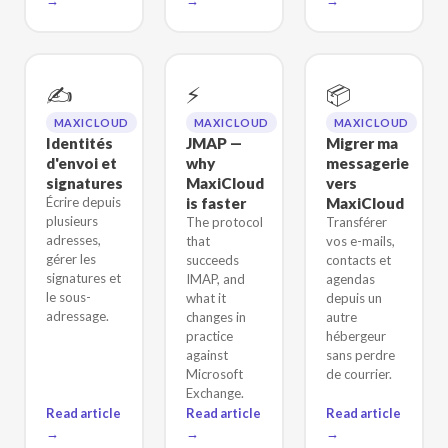
✍️
⚡
📦
MAXICLOUD
MAXICLOUD
MAXICLOUD
Identités
JMAP —
Migrer ma
d'envoi et
why
messagerie
signatures
MaxiCloud
vers
Écrire depuis
is faster
MaxiCloud
plusieurs
The protocol
Transférer
adresses,
that
vos e-mails,
gérer les
succeeds
contacts et
signatures et
IMAP, and
agendas
le sous-
what it
depuis un
adressage.
changes in
autre
practice
hébergeur
against
sans perdre
Microsoft
de courrier.
Exchange.
Read article
Read article
Read article
→
→
→