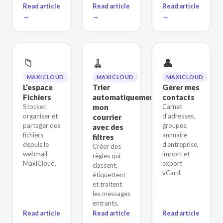
Read article
Read article
Read article
→
→
→
📁
🧹
👤
MAXICLOUD
MAXICLOUD
MAXICLOUD
L'espace
Trier
Gérer mes
Fichiers
automatiquement
contacts
Stocker,
mon
Carnet
organiser et
d'adresses,
courrier
partager des
groupes,
avec des
fichiers
annuaire
filtres
depuis le
d'entreprise,
Créer des
webmail
import et
règles qui
MaxiCloud.
export
classent,
vCard.
étiquettent
et traitent
les messages
entrants.
Read article
Read article
Read article
→
→
→