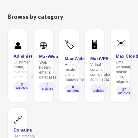
Browse by category
✉️
🏷️
🖥️
🌐
👤
Administration
MaxiClou
MaxiWeb
MaxiWebReseller
MaxiVPS
Customer
Email,
Web
Hosting
Virtual
portal,
webmail,
hosting,
resale,
servers,
invoices,
mobile
emails,
client
configuration,
cancellation
app,
databases
management
administration
migration
3
0
0
0
articles
articles
27
articles
articles
articles
🔗
Domains
Registration,