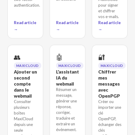
authentication.
pour signer
et chiffrer
vos e-mails.
Read article
Read article
Read article
→
→
→
👥
🤖
🔐
MAXICLOUD
MAXICLOUD
MAXICLOUD
Ajouter un
L'assistant
Chiffrer
second
IA du
mes
compte
webmail
messages
dans le
Résumer un
avec
message,
webmail
OpenPGP
générer une
Consulter
Créer ou
réponse,
plusieurs
importer une
corriger,
boîtes
clé
traduire et
MaxiCloud
OpenPGP,
extraire un
depuis une
échanger des
événement.
seule
clés