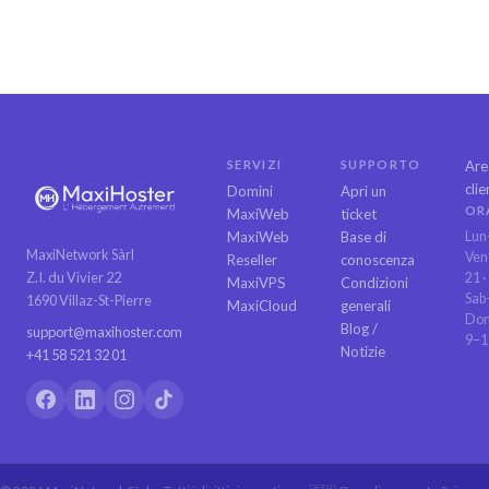
SERVIZI
SUPPORTO
Are
clie
Domini
Apri un
OR
MaxiWeb
ticket
MaxiWeb
Base di
Lun
MaxiNetwork Sàrl
Ven
Reseller
conoscenza
Z.I. du Vivier 22
21 ·
MaxiVPS
Condizioni
Sab
1690 Villaz-St-Pierre
MaxiCloud
generali
Do
Blog /
support@maxihoster.com
9–1
Notizie
+41 58 521 32 01