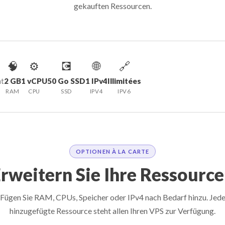
gekauften Ressourcen.
🧠
⚙️
💽
🌐
🔗
2 GB
1 vCPU
50 Go SSD
1 IPv4
Illimitées
at
RAM
CPU
SSD
IPV4
IPV6
OPTIONEN À LA CARTE
rweitern Sie Ihre Ressourc
Fügen Sie RAM, CPUs, Speicher oder IPv4 nach Bedarf hinzu. Jed
hinzugefügte Ressource steht allen Ihren VPS zur Verfügung.