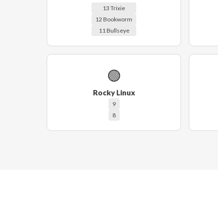
13 Trixie
12 Bookworm
11 Bullseye
🟢
Rocky Linux
9
8