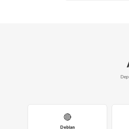
Depl
🔴
Debian