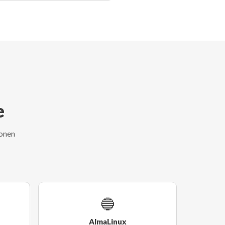
e
ionen
🔵
AlmaLinux