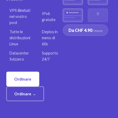
VPS illimitati
+
IPv6
✓
nel vostro
✓
gratuite
pool
Da CHF 4.90
/ mese
Tutte le
Deploy in
✓
distribuzioni
✓
meno di
Linux
60s
Datacenter
Supporto
✓
✓
Svizzero
24/7
Ordinare
Ordinare →