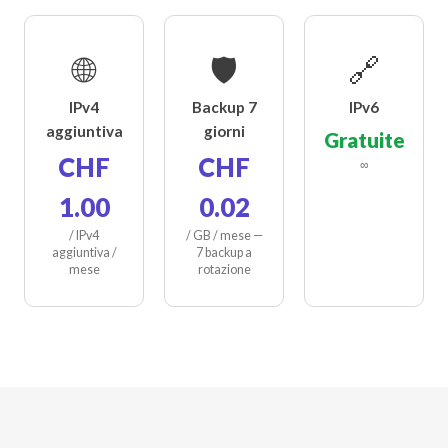
🌐
🛡️
🔗
IPv4
Backup 7
IPv6
aggiuntiva
giorni
Gratuite
CHF
CHF
∞
1.00
0.02
/ IPv4
/ GB / mese —
aggiuntiva /
7 backup a
mese
rotazione