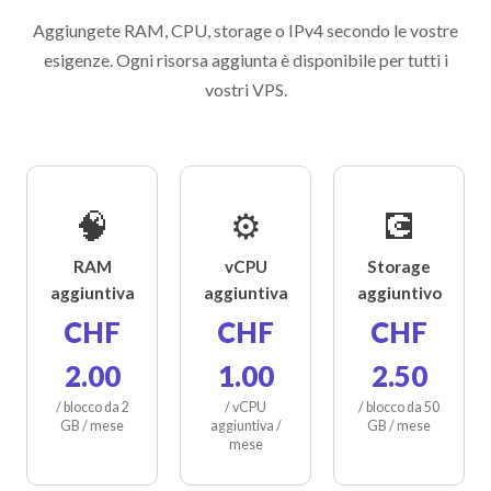
Aggiungete RAM, CPU, storage o IPv4 secondo le vostre
esigenze. Ogni risorsa aggiunta è disponibile per tutti i
vostri VPS.
🧠
⚙️
💽
RAM
vCPU
Storage
aggiuntiva
aggiuntiva
aggiuntivo
CHF
CHF
CHF
2.00
1.00
2.50
/ blocco da 2
/ vCPU
/ blocco da 50
GB / mese
aggiuntiva /
GB / mese
mese