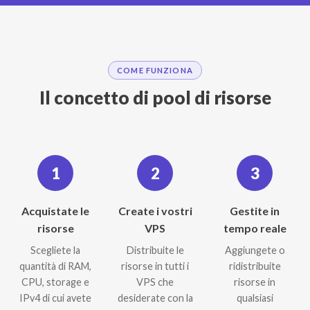
COME FUNZIONA
Il concetto di pool di risorse
1
2
3
Acquistate le
Create i vostri
Gestite in
risorse
VPS
tempo reale
Scegliete la
Distribuite le
Aggiungete o
quantità di RAM,
risorse in tutti i
ridistribuite
CPU, storage e
VPS che
risorse in
IPv4 di cui avete
desiderate con la
qualsiasi