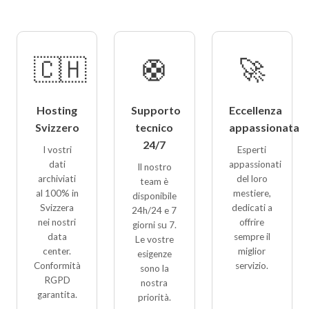
🇨🇭
🛟
🚀
Hosting
Supporto
Eccellenza
Svizzero
tecnico
appassionata
24/7
I vostri
Esperti
dati
appassionati
Il nostro
archiviati
del loro
team è
al 100% in
mestiere,
disponibile
Svizzera
dedicati a
24h/24 e 7
nei nostri
offrire
giorni su 7.
data
sempre il
Le vostre
center.
miglior
esigenze
Conformità
servizio.
sono la
RGPD
nostra
garantita.
priorità.