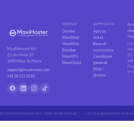
SERVIZI
SUPPORTO
Are
clie
Domini
Apri un
OR
MaxiWeb
ticket
MaxiWeb
Base di
Lun
MaxiNetwork Sàrl
Ven
Reseller
conoscenza
Z.I. du Vivier 22
21 ·
MaxiVPS
Condizioni
Sab
1690 Villaz-St-Pierre
MaxiCloud
generali
Do
Blog /
support@maxihoster.com
9–1
Notizie
+41 58 521 32 01
© 2026 MaxiNetwork Sàrl — Tutti i diritti riservati
🇨🇭 Orgogliosamente Svizzero