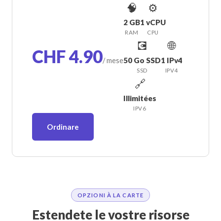
🧠
⚙️
2 GB
1 vCPU
RAM
CPU
💽
🌐
CHF 4.90
50 Go SSD
1 IPv4
/ mese
SSD
IPV4
🔗
Illimitées
IPV6
Ordinare
OPZIONI À LA CARTE
Estendete le vostre risorse