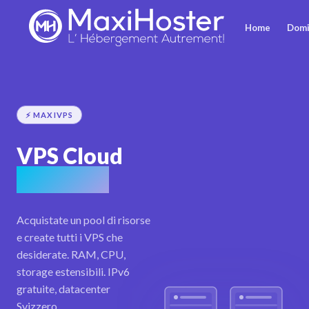
Home
Domi
⚡ MAXIVPS
VPS Cloud
à la carte
Acquistate un pool di risorse
e create tutti i VPS che
desiderate. RAM, CPU,
storage estensibili. IPv6
gratuite, datacenter
Svizzero.