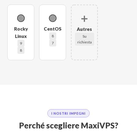
🟢
🟣
➕
Rocky
CentOS
Autres
Linux
8
Su
richiesta
7
9
8
I NOSTRI IMPEGNI
Perché scegliere MaxiVPS?