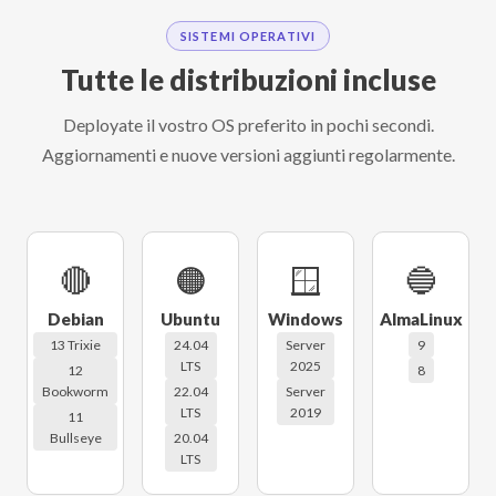
SISTEMI OPERATIVI
Tutte le distribuzioni incluse
Deployate il vostro OS preferito in pochi secondi.
Aggiornamenti e nuove versioni aggiunti regolarmente.
🔴
🟠
🪟
🔵
Debian
Ubuntu
Windows
AlmaLinux
13 Trixie
24.04
Server
9
LTS
2025
12
8
Bookworm
22.04
Server
LTS
2019
11
Bullseye
20.04
LTS